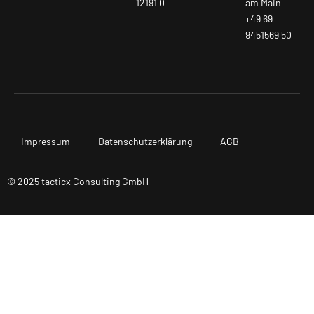
12191 0
am Main
+49 69
9451569 50
Impressum
Datenschutzerklärung
AGB
© 2025 tacticx Consulting GmbH