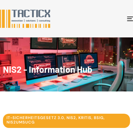
NIS2 - Information Hub
IT-SICHERHEITSGESETZ 3.0, NIS2, KRITIS, BSIG,
NIS2UMSUCG