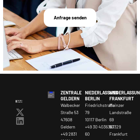
Anfrage senden
ZENTRALE
NIEDERLASSUNG
NIEDERLASSUN
GELDERN
BERLIN
FRANKFURT
Walbecker
Friedrichstraße
Mainzer
Straße 53
79
Landstraße
47608
10117 Berlin
69
Geldern
+49 30 4036367
60329
+49 2831
60
Frankfurt