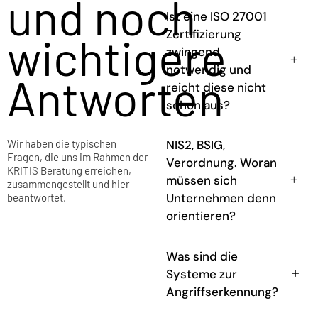
und noch
Ist eine ISO 27001
Zertifizierung
wichtigere
zwingend
notwendig und
Antworten
reicht diese nicht
schon aus?
Wir haben die typischen
NIS2, BSIG,
Fragen, die uns im Rahmen der
Verordnung. Woran
KRITIS Beratung erreichen,
müssen sich
zusammengestellt und hier
Unternehmen denn
beantwortet.
orientieren?
Was sind die
Systeme zur
Angriffserkennung?