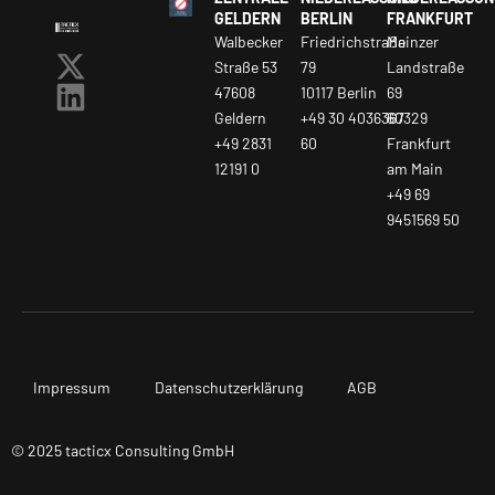
GELDERN
BERLIN
FRANKFURT
Walbecker
Friedrichstraße
Mainzer
Straße 53
79
Landstraße
47608
10117 Berlin
69
Geldern
+49 30 4036367
60329
+49 2831
60
Frankfurt
12191 0
am Main
+49 69
9451569 50
Impressum
Datenschutzerklärung
AGB
© 2025 tacticx Consulting GmbH