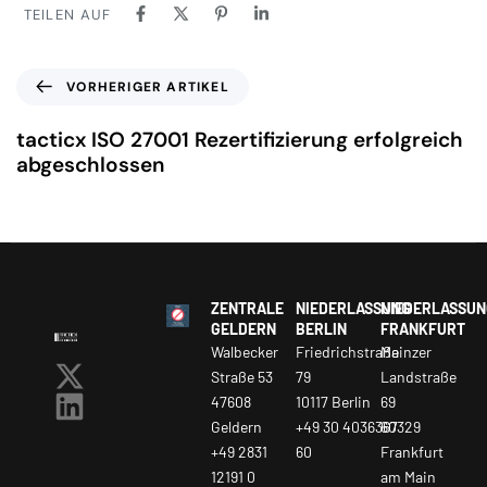
TEILEN AUF
VORHERIGER ARTIKEL
tacticx ISO 27001 Rezertifizierung erfolgreich
abgeschlossen
ZENTRALE
NIEDERLASSUNG
NIEDERLASSUN
GELDERN
BERLIN
FRANKFURT
Walbecker
Friedrichstraße
Mainzer
Straße 53
79
Landstraße
47608
10117 Berlin
69
Geldern
+49 30 4036367
60329
+49 2831
60
Frankfurt
12191 0
am Main