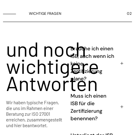
WICHTIGE FRAGEN
02
und noch
Brauche ich einen
ISB, auch wenn ich
wichtigere
keine
Zertifizierung
Antworten
plane?
Muss ich einen
Wir haben typische Fragen,
ISB für die
die uns im Rahmen einer
Zertifizierung
Beratung zur ISO 27001
benennen?
erreichen, zusammengestellt
und hier beantwortet.