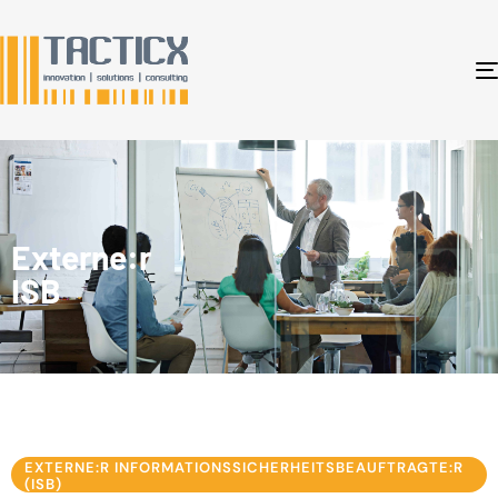
Externe:r
ISB
EXTERNE:R INFORMATIONSSICHERHEITSBEAUFTRAGTE:R
(ISB)