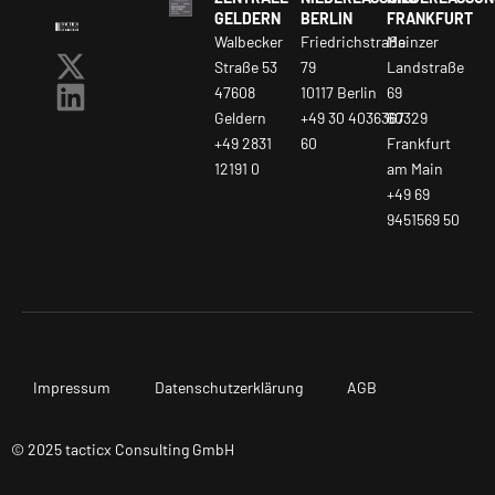
GELDERN
BERLIN
FRANKFURT
Walbecker
Friedrichstraße
Mainzer
Straße 53
79
Landstraße
47608
10117 Berlin
69
Geldern
+49 30 4036367
60329
+49 2831
60
Frankfurt
12191 0
am Main
+49 69
9451569 50
Impressum
Datenschutzerklärung
AGB
© 2025 tacticx Consulting GmbH