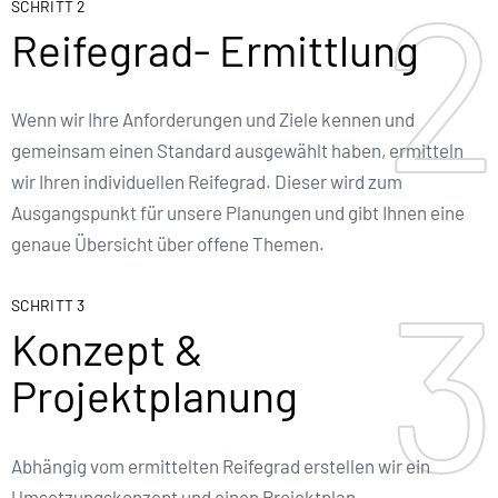
2
2
SCHRITT 2
Reifegrad- Ermittlung
Wenn wir Ihre Anforderungen und Ziele kennen und
gemeinsam einen Standard ausgewählt haben, ermitteln
wir Ihren individuellen Reifegrad. Dieser wird zum
Ausgangspunkt für unsere Planungen und gibt Ihnen eine
genaue Übersicht über offene Themen.
3
3
SCHRITT 3
Konzept &
Projektplanung
Abhängig vom ermittelten Reifegrad erstellen wir ein
Umsetzungskonzept und einen Projektplan.