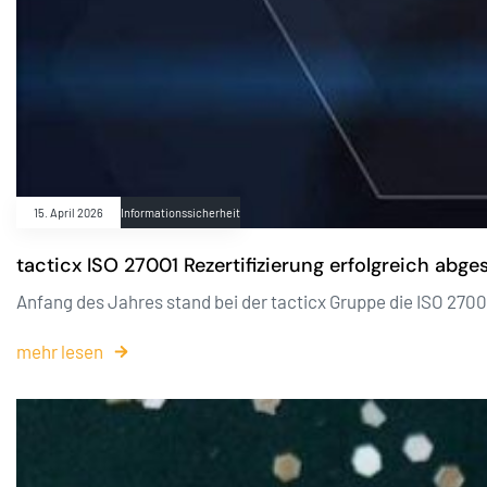
15. April 2026
Informationssicherheit
tacticx ISO 27001 Rezertifizierung erfolgreich abg
Anfang des Jahres stand bei der tacticx Gruppe die ISO 270
mehr lesen