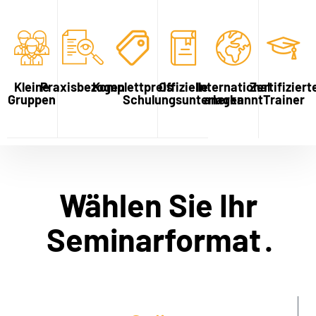
Kleine
Praxisbezogen
Komplettpreis
Offizielle
International
Zertifiziert
Gruppen
Schulungsunterlagen
anerkannt
Trainer
Wählen Sie Ihr
Seminarformat
.