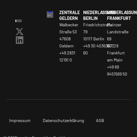
ZENTRALE
NIEDERLASSUNG
NIEDERLASSUN
GELDERN
BERLIN
FRANKFURT
Walbecker
Friedrichstraße
Mainzer
Straße 53
79
Landstraße
47608
10117 Berlin
69
Geldern
+49 30 4036367
60329
+49 2831
60
Frankfurt
12191 0
am Main
+49 69
9451569 50
Impressum
Datenschutzerklärung
AGB