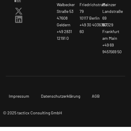
Walbecker
Friedrichstraße
Mainzer
Straße 53
79
Landstraße
47608
10117 Berlin
69
Geldern
+49 30 4036367
60329
+49 2831
60
Frankfurt
12191 0
am Main
+49 69
9451569 50
Impressum
Datenschutzerklärung
AGB
© 2025 tacticx Consulting GmbH