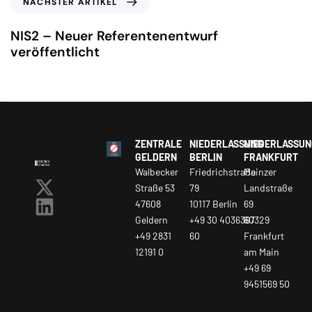
NÄCHSTER ARTIKEL
NIS2 – Neuer Referentenentwurf
veröffentlicht
ZENTRALE
NIEDERLASSUNG
NIEDERLASSUN
GELDERN
BERLIN
FRANKFURT
Walbecker
Friedrichstraße
Mainzer
Straße 53
79
Landstraße
47608
10117 Berlin
69
Geldern
+49 30 4036367
60329
+49 2831
60
Frankfurt
12191 0
am Main
+49 69
9451569 50