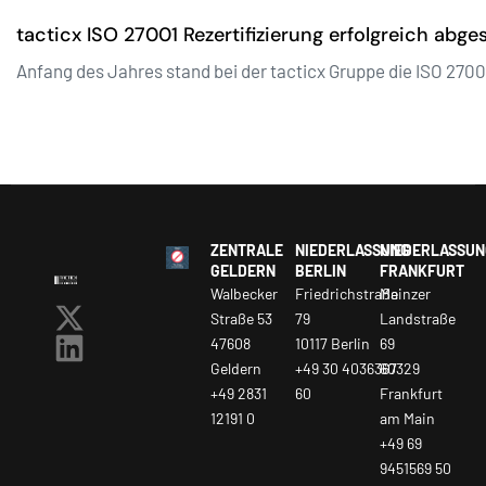
tacticx ISO 27001 Rezertifizierung erfolgreich abg
Anfang des Jahres stand bei der tacticx Gruppe die ISO 270
ZENTRALE
NIEDERLASSUNG
NIEDERLASSUN
GELDERN
BERLIN
FRANKFURT
Walbecker
Friedrichstraße
Mainzer
Straße 53
79
Landstraße
47608
10117 Berlin
69
Geldern
+49 30 4036367
60329
+49 2831
60
Frankfurt
12191 0
am Main
+49 69
9451569 50