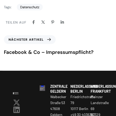
Tags:
Datenschutz
TEILEN AUF
NÄCHSTER ARTIKEL
Facebook & Co – Impressumspflicht?
ZENTRALE
NIEDERLASSUNG
NIEDERLASSUN
GELDERN
BERLIN
FRANKFURT
Walbecker
Friedrichstraße
Mainzer
Straße 53
79
Landstraße
47608
10117 Berlin
69
Geldern
+49 30 4036367
60329