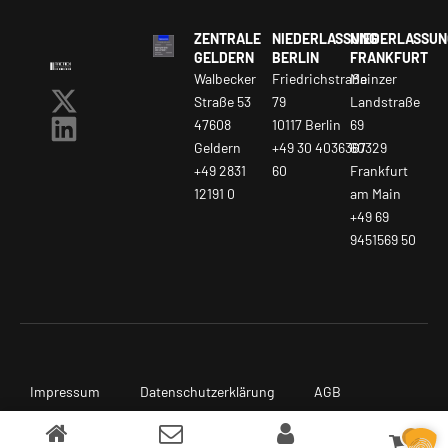
ZENTRALE
NIEDERLASSUNG
NIEDERLASSUN
GELDERN
BERLIN
FRANKFURT
Walbecker
Friedrichstraße
Mainzer
Straße 53
79
Landstraße
47608
10117 Berlin
69
Geldern
+49 30 4036367
60329
+49 2831
60
Frankfurt
12191 0
am Main
+49 69
9451569 50
Impressum
Datenschutzerklärung
AGB
0