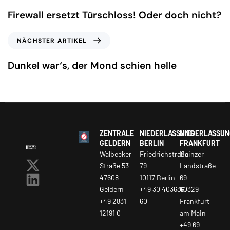
Firewall ersetzt Türschloss! Oder doch nicht?
NÄCHSTER ARTIKEL
Dunkel war‘s, der Mond schien helle
ZENTRALE
NIEDERLASSUNG
NIEDERLASSUN
GELDERN
BERLIN
FRANKFURT
Walbecker
Friedrichstraße
Mainzer
Straße 53
79
Landstraße
47608
10117 Berlin
69
Geldern
+49 30 4036367
60329
+49 2831
60
Frankfurt
12191 0
am Main
+49 69